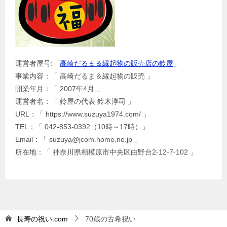
運営者屋号:「
高崎だるま＆縁起物の販売店の鈴屋
」
事業内容：「 高崎だるま＆縁起物の販売 」
開業年月：「 2007年4月 」
運営者名：「 鈴屋の代表 鈴木淳司 」
URL：「 https://www.suzuya1974.com/ 」
TEL：「 042-853-0392（10時～17時）」
Email：「 suzuya@jcom.home.ne.jp 」
所在地：「 神奈川県相模原市中央区由野台2-12-7-102 」
長寿の祝い.com
70歳の古希祝い