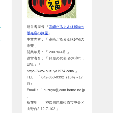
運営者屋号:「
高崎だるま＆縁起物の
販売店の鈴屋
」
事業内容：「 高崎だるま＆縁起物の
販売 」
開業年月：「 2007年4月 」
運営者名：「 鈴屋の代表 鈴木淳司 」
URL：「
https://www.suzuya1974.com/ 」
TEL：「 042-853-0392（10時～17
時）」
Email：「 suzuya@jcom.home.ne.jp
」
所在地：「 神奈川県相模原市中央区
由野台2-12-7-102 」