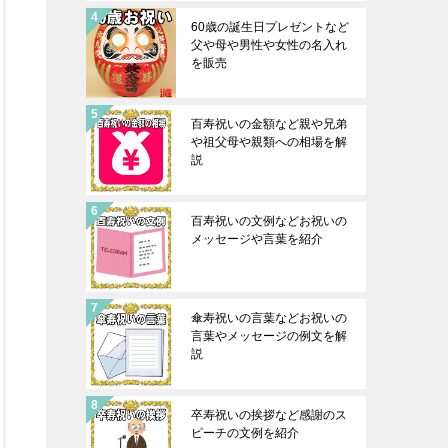
60歳の誕生日プレゼントなど
父や母や男性や女性の名入れ
を販売
百寿祝いの金額など親や兄弟
や祖父母や親類への相場を解
説
百寿祝いの文例などお祝いの
メッセージや言葉を紹介
傘寿祝いの言葉などお祝いの
言葉やメッセージの例文を解
説
卒寿祝いの挨拶など感謝のス
ピーチの文例を紹介