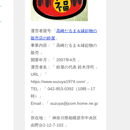
運営者屋号:「
高崎だるま＆縁起物の
販売店の鈴屋
」
事業内容：「 高崎だるま＆縁起物の
販売 」
開業年月：「 2007年4月 」
運営者名：「 鈴屋の代表 鈴木淳司 」
URL：「
https://www.suzuya1974.com/ 」
TEL：「 042-853-0392（10時～17
時）」
Email：「 suzuya@jcom.home.ne.jp
」
所在地：「 神奈川県相模原市中央区
由野台2-12-7-102 」