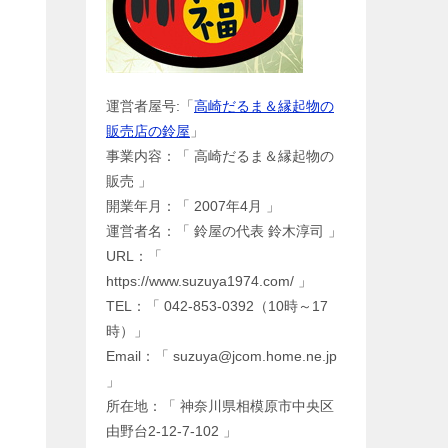
運営者屋号:「
高崎だるま＆縁起物の
販売店の鈴屋
」
事業内容：「 高崎だるま＆縁起物の
販売 」
開業年月：「 2007年4月 」
運営者名：「 鈴屋の代表 鈴木淳司 」
URL：「
https://www.suzuya1974.com/ 」
TEL：「 042-853-0392（10時～17
時）」
Email：「 suzuya@jcom.home.ne.jp
」
所在地：「 神奈川県相模原市中央区
由野台2-12-7-102 」