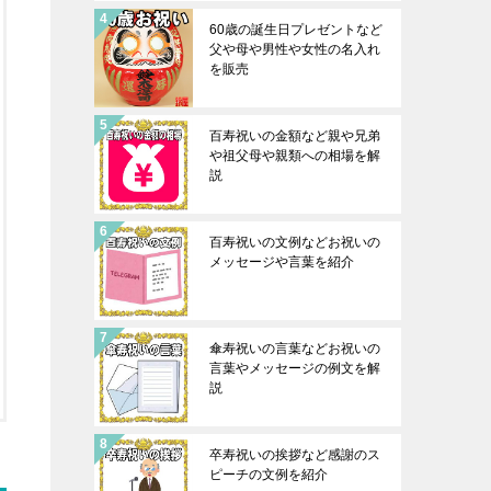
60歳の誕生日プレゼントなど
父や母や男性や女性の名入れ
を販売
百寿祝いの金額など親や兄弟
や祖父母や親類への相場を解
説
百寿祝いの文例などお祝いの
メッセージや言葉を紹介
傘寿祝いの言葉などお祝いの
言葉やメッセージの例文を解
説
卒寿祝いの挨拶など感謝のス
ピーチの文例を紹介