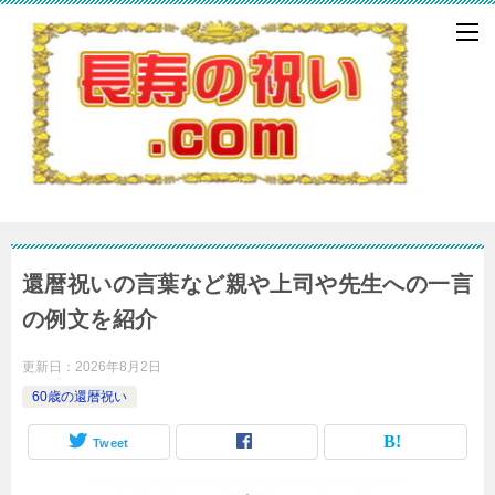
還暦祝いの言葉など親や上司や先生への一言
の例文を紹介
更新日：
2026年8月2日
60歳の還暦祝い
Tweet