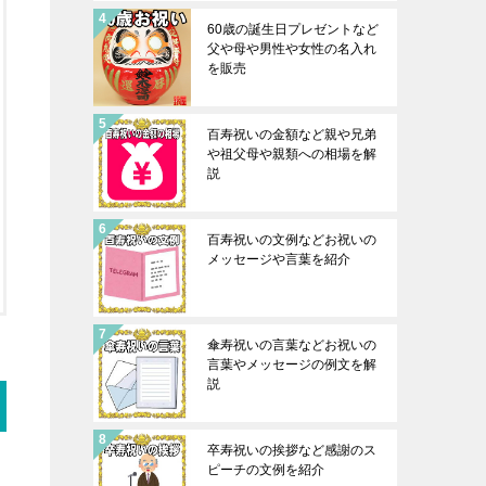
60歳の誕生日プレゼントなど
父や母や男性や女性の名入れ
を販売
百寿祝いの金額など親や兄弟
や祖父母や親類への相場を解
説
百寿祝いの文例などお祝いの
メッセージや言葉を紹介
傘寿祝いの言葉などお祝いの
言葉やメッセージの例文を解
説
卒寿祝いの挨拶など感謝のス
ピーチの文例を紹介