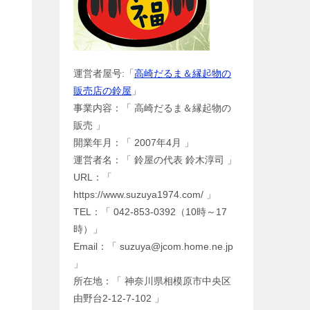
運営者屋号:「
高崎だるま＆縁起物の
販売店の鈴屋
」
事業内容：「 高崎だるま＆縁起物の
販売 」
開業年月：「 2007年4月 」
運営者名：「 鈴屋の代表 鈴木淳司 」
URL：「
https://www.suzuya1974.com/ 」
TEL：「 042-853-0392（10時～17
時）」
Email：「 suzuya@jcom.home.ne.jp
」
所在地：「 神奈川県相模原市中央区
由野台2-12-7-102 」