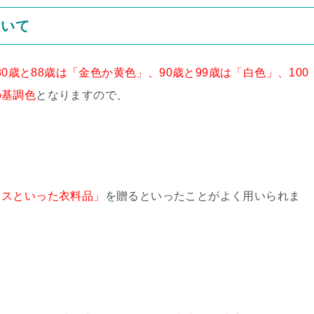
ついて
80歳と88歳は「金色か黄色」、90歳と99歳は「白色」、100
の基調色
となりますので、
ウスといった衣料品」
を贈るといったことがよく用いられま